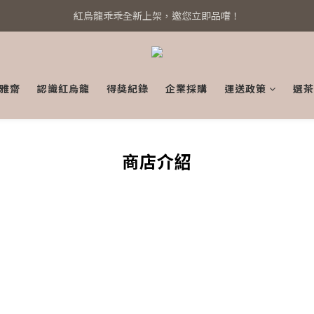
紅烏龍乖乖全新上架，邀您立即品嚐！
系統全新升級！立即綁定 Line@
系統全新升級！立即綁定 Line@
雅齋
認識紅烏龍
得獎紀錄
企業採購
運送政策
選茶
商店介紹