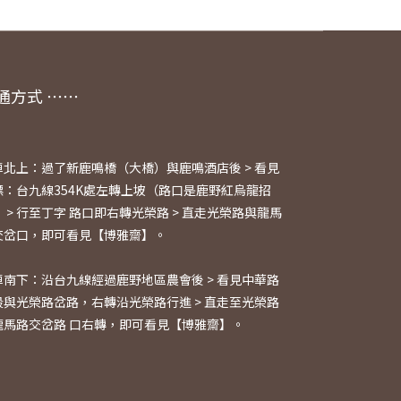
通方式 ⋯⋯
車北上：過了新鹿鳴橋（大橋）與鹿鳴酒店後 > 看見
標：台九線354K處左轉上坡（路口是鹿野紅烏龍招
 > 行至丁字 路口即右轉光榮路 > 直走光榮路與龍馬
交岔口，即可看見【博雅齋】。
車南下：沿台九線經過鹿野地區農會後 > 看見中華路
段與光榮路岔路，右轉沿光榮路行進 > 直走至光榮路
龍馬路交岔路 口右轉，即可看見【博雅齋】。