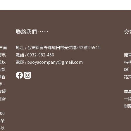
聯絡我們 ⋯⋯
交
三面
地址 / 台東縣鹿野鄉龍田村光榮路542號 95541
野溪
電話 / 0932-982-456
開
並以
電郵 / buoyacompany@gmail.com
指
品質
牌）
果香
路
查證，
零碳
開
雅齋
一
與
00
年榮
界以