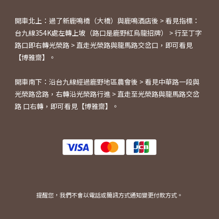
開車北上：過了新鹿鳴橋（大橋）與鹿鳴酒店後 > 看見指標：
台九線354K處左轉上坡（路口是鹿野紅烏龍招牌） > 行至丁字
路口即右轉光榮路 > 直走光榮路與龍馬路交岔口，即可看見
【博雅齋】。
開車南下：沿台九線經過鹿野地區農會後 > 看見中華路一段與
光榮路岔路，右轉沿光榮路行進 > 直走至光榮路與龍馬路交岔
路 口右轉，即可看見【博雅齋】。
提醒您，我們不會以電話或簡訊方式通知變更付款方式。