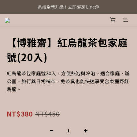
系統全新升級！立即綁定 Line@
系統全新升級！立即綁定 Line@
全館滿2000免運費
紅烏龍乖乖全新上架，邀您立即品嚐！
【博雅齋】紅烏龍茶包家庭
系統全新升級！立即綁定 Line@
號(20入)
紅烏龍茶包家庭號20入，方便熱泡與冷泡。適合家庭、辦
公室、旅行與日常補茶，免茶具也能快速享受台東鹿野紅
烏龍。
NT$380
NT$450