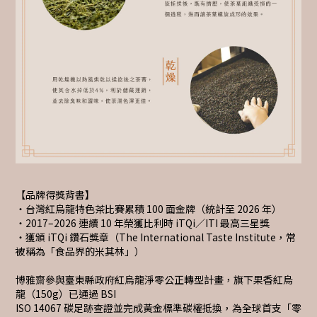
【品牌得獎背書】
・台灣紅烏龍特色茶比賽累積 100 面金牌（統計至 2026 年）
・2017–2026 連續 10 年榮獲比利時 iTQi／ITI 最高三星獎
・獲頒 iTQi 鑽石獎章（The International Taste Institute，常
被稱為「食品界的米其林」）
博雅齋參與臺東縣政府紅烏龍淨零公正轉型計畫，旗下果香紅烏
龍（150g）已通過 BSI
ISO 14067 碳足跡查證並完成黃金標準碳權抵換，為全球首支「零