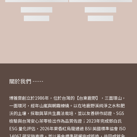
關於我們 ⋯⋯
博雅齋創立於1986年，位於台灣的【台東鹿野】，三面環山，
一面環河，經年山嵐與朝霧繚繞。以在地鹿野溪純淨之水和肥
沃的土壤，採取與草共生農法栽培，並以友善耕作認證、SGS
檢驗與台灣安心茶零檢出作為品質佐證；2023年完成鄧白氏
ESG 量化評估，2026年果香紅烏龍通過 BSI 英國標準協會 ISO
14067 碳足跡查證，並以黃金標準碳權完成抵換，共同成就全