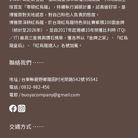
球首支「零碳紅烏龍」，持續執行減碳計畫。認真做好茶，是
博雅齋對天地感恩，對自己和他人負責的態度。
博雅齋深耕紅烏龍，於台灣紅烏龍特色茶比賽累積100面金牌
（統計至2026年），並自2017年起連續10年榮獲比利時 iTQi
／ITI 最高三星獎與鑽石獎章，獲各界以『金牌之家』、『紅烏
龍皇后』、『紅烏龍達人』名號加冕。
聯絡我們 ⋯⋯
地址 / 台東縣鹿野鄉龍田村光榮路542號 95541
電話 / 0932-982-456
電郵 / buoyacompany@gmail.com
交通方式 ⋯⋯