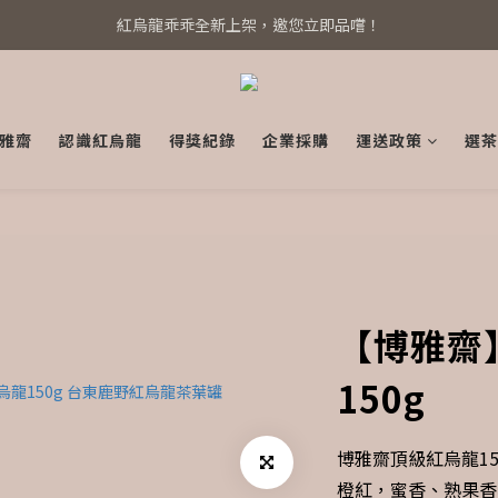
紅烏龍乖乖全新上架，邀您立即品嚐！
系統全新升級！立即綁定 Line@
系統全新升級！立即綁定 Line@
雅齋
認識紅烏龍
得獎紀錄
企業採購
運送政策
選茶
【博雅齋
150g
博雅齋頂級紅烏龍1
橙紅，蜜香、熟果香