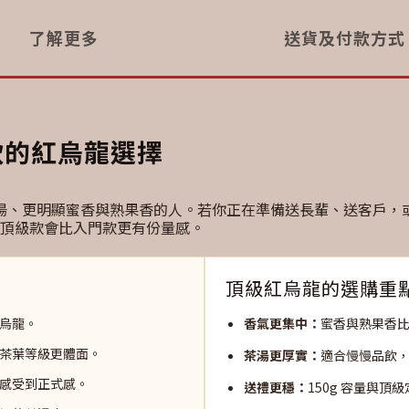
了解更多
送貨及付款方式
飲的紅烏龍選擇
實茶湯、更明顯蜜香與熟果香的人。若你正在準備送長輩、送客戶，
頂級款會比入門款更有份量感。
頂級紅烏龍的選購重
烏龍。
香氣更集中：
蜜香與熟果香
茶葉等級更體面。
茶湯更厚實：
適合慢慢品飲
感受到正式感。
送禮更穩：
150g 容量與頂