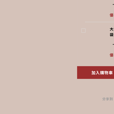
優
大
袋
優
加入購物車
分享到