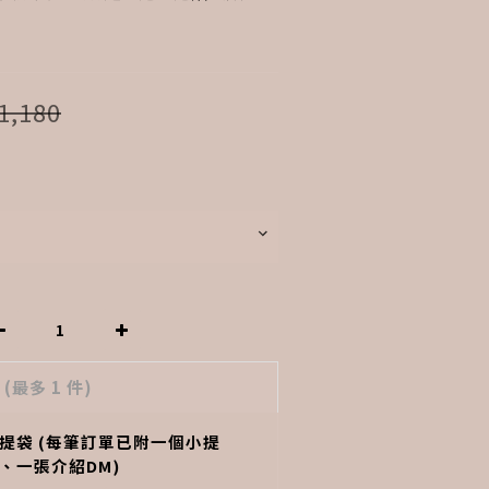
1,180
品
(最多 1 件)
提袋 (每筆訂單已附一個小提
、一張介紹DM)