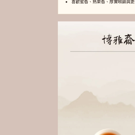
喜歡蜜香、熟果香、厚實喉韻與更