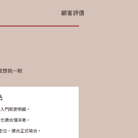
顧客評價
或想挑一款
點
比入門款更明顯。
，也適合懂茶者。
級定位，適合正式場合。