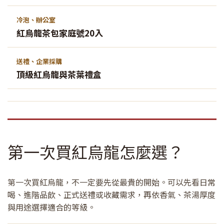
冷泡、辦公室
紅烏龍茶包家庭號20入
送禮、企業採購
頂級紅烏龍與茶葉禮盒
第一次買紅烏龍怎麼選？
第一次買紅烏龍，不一定要先從最貴的開始。可以先看日常
喝、進階品飲、正式送禮或收藏需求，再依香氣、茶湯厚度
與用途選擇適合的等級。