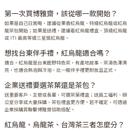
第一次買博雅齋，該從哪一款開始？
如果是自己日常喝，建議從果香紅烏龍、特級紅烏龍或紅烏
龍茶包開始；如果是送禮，建議看紅烏龍禮盒、頂級紅烏龍
或 ITI 最高等級三星獎紅烏龍。
想找台東伴手禮，紅烏龍適合嗎？
適合。紅烏龍是台東鹿野特色茶，有產地故事、茶湯色澤漂
亮，也適合熱泡與冷泡，比一般伴手禮更耐放且正式。
企業送禮要選茶葉還是茶包？
送重要客戶、主管或長輩，可選茶葉禮盒；送員工福利、辦
公室分享或大量採購，茶包禮盒更方便。若不確定，可透過
企業採購頁聯繫博雅齋協助搭配。
紅烏龍、烏龍茶、台灣茶三者怎麼分？