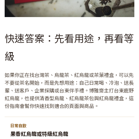
快速答案：先看用途，再看等
級
如果你正在找台灣茶、烏龍茶、紅烏龍或茶葉禮盒，可以先
不要從茶名開始，而是先想用途：自己日常喝、冷泡、送長
輩、送客戶、企業採購或台東伴手禮。博雅齋主打台東鹿野
紅烏龍，也提供清香型烏龍、紅烏龍茶包與紅烏龍禮盒，這
份指南會幫你快速找到適合的頁面與商品。
日常自飲
果香紅烏龍或特級紅烏龍