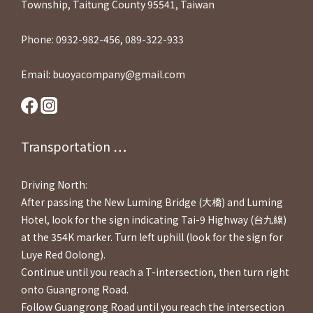
Township, Taitung County 95541, Taiwan
Phone: 0932-982-456, 089-322-933
Email: buoyacompany@gmail.com
Transportation ⋯⋯
Driving North:
After passing the New Luming Bridge (大橋) and Luming
Hotel, look for the sign indicating Tai-9 Highway (台九線)
at the 354K marker. Turn left uphill (look for the sign for
Luye Red Oolong).
Continue until you reach a T-intersection, then turn right
onto Guangrong Road.
Follow Guangrong Road until you reach the intersection